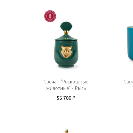
Свеча - "Роскошные
Све
животные" - Рысь
56 700 ₽