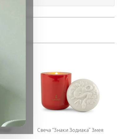
тные"
Свеча “Знаки Зодиака” Змея