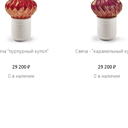
еча "пурпурный купол"
Свеча - "карамельный к
29 200 ₽
29 200 ₽
в наличии
в наличии