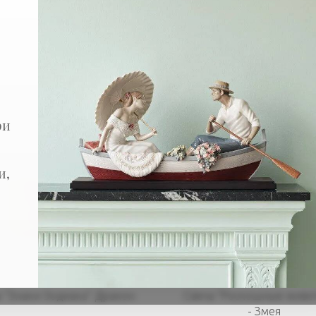
о:
В наличии
ри
и,
 “Знаки Зодиака” Дракон
Свеча "Роскошные живо
- Змея