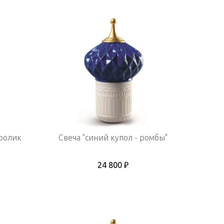
Кролик
Свеча "синий купол - ромбы"
24 800 ₽