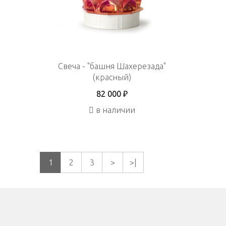
Свеча - "башня Шахерезада"
(красный)
82 000 ₽
в наличии
1
2
3
>
>|