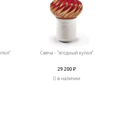
упол"
Свеча - "ягодный купол"
29 200 ₽
в наличии