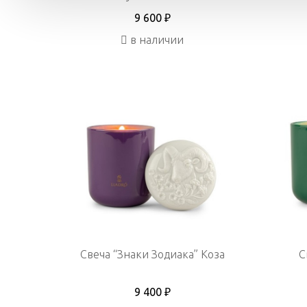
9 600 ₽
в наличии
Свеча “Знаки Зодиака” Коза
С
9 400 ₽