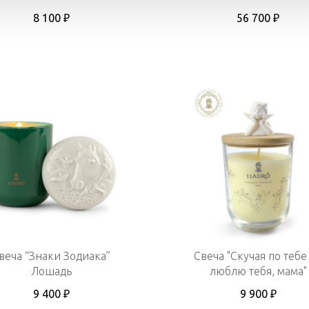
8 100 ₽
56 700 ₽
веча “Знаки Зодиака”
Свеча "Скучая по тебе 
Лошадь
люблю тебя, мама"
9 400 ₽
9 900 ₽