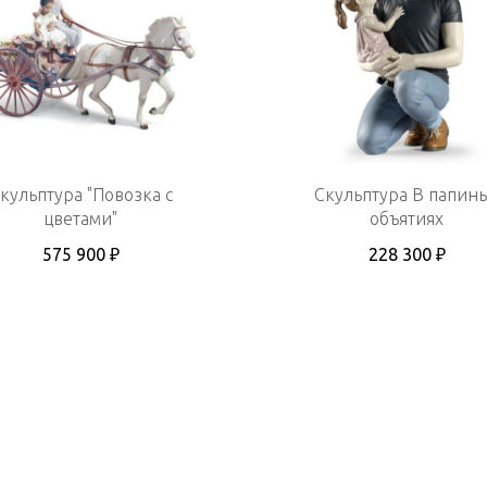
кульптура "Повозка с
Скульптура В папин
цветами"
объятиях
575 900 ₽
228 300 ₽