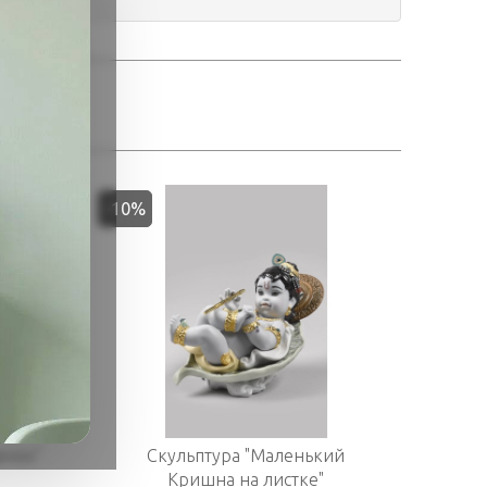
-10%
енок"
Скульптура "Маленький
Кришна на листке"