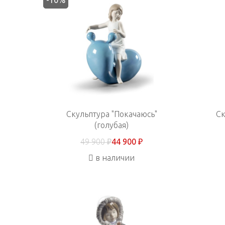
-10%
Скульптура "Покачаюсь"
Ск
(голубая)
49 900 ₽
44 900 ₽
в наличии