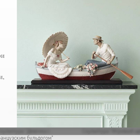
о:
В наличии
ри
и,
кульптура "Девочка с
Скульптура "Игривый щ
анцузским бульдогом"