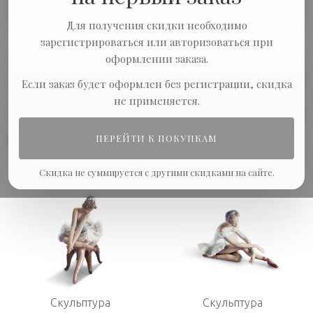
В наличии «сценическое
В
наличии
искусство»
Для получения скидки необходимо
зарегистрироваться или авторизоваться при
оформлении заказа.
Сортировка:
Если заказ будет оформлен без регистрации, скидка
не применяется.
Показывать по:
ПЕРЕЙТИ К ПОКУПКАМ
В наличии
Скидка не суммируется с другими скидками на сайте.
Скульптура
Скульптура