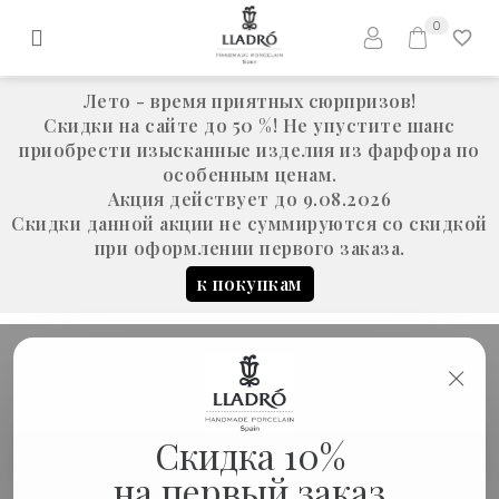
0
Лето - время приятных сюрпризов!
Скидки на сайте до 50 %! Не упустите шанс
приобрести изысканные изделия из фарфора по
особенным ценам.
Акция действует до 9.08.2026
Скидки данной акции не суммируются со скидкой
при оформлении первого заказа.
к покупкам
×
В НАЛИЧИИ «ЖИВОТНЫЕ И ПТИЦЫ»
В наличии «животные и
Скидка 10%
В
наличии
птицы»
на первый заказ