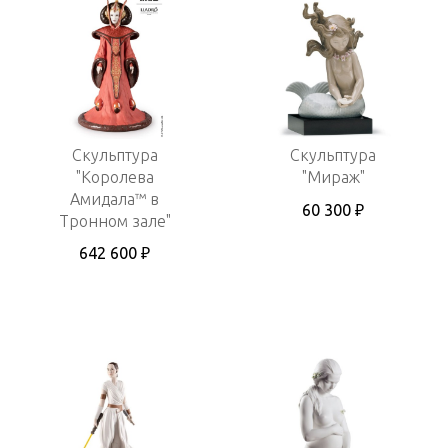
Скульптура
Скульптура
"Королева
"Мираж"
Амидала™ в
60 300 ₽
Тронном зале"
642 600 ₽