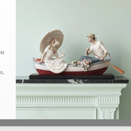
Сердце (елочная иг
Арт: 1018416
матовый фарфор
Размеры: 9 x 9 см
ри
9 400 ₽
и,
Сделать предзаказ
Сообщить 