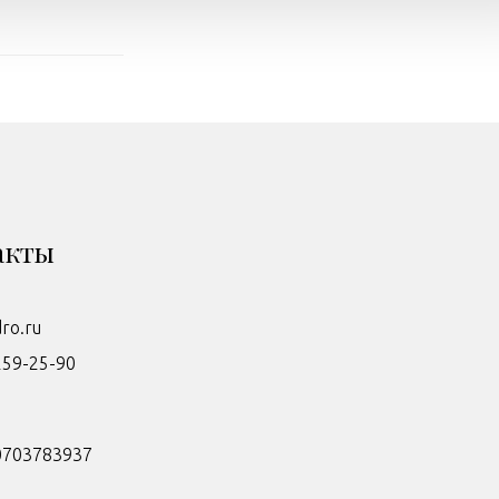
акты
dro.ru
259-25-90
0703783937