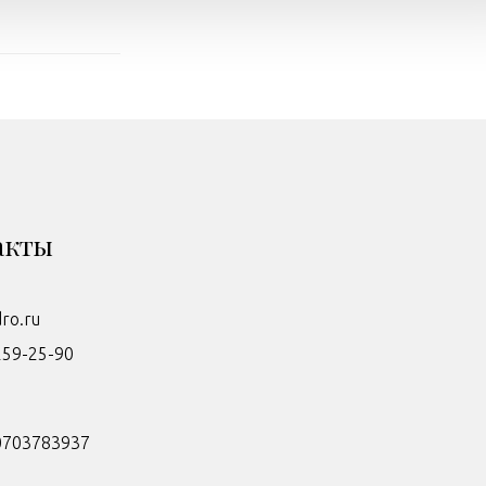
акты
dro.ru
259-25-90
0703783937