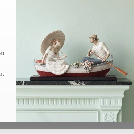
Скульптура "Краск
Арт: 1009710
Размеры: 21 x 12 x 39 см
ри
246 000 ₽
и,
Сделать предзаказ
Сообщить 