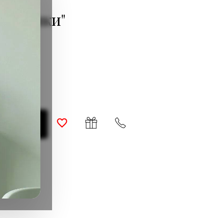
и Африки"
о наличии