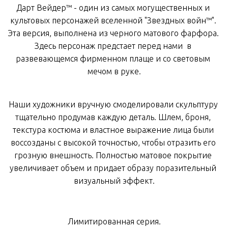
Дарт
Вейдер
™
-
один
из
самых
могущественных
и
культовых
персонажей
вселенной
 "
Звездных
войн
™
"
.
Эта
версия
,
выполнена
из
черного
матового
фарфора. 
Здесь персонаж 
предстает перед нами 
в
развевающемся
фирменном
плаще
и
 со 
световым
мечом 
в
руке.
Наши
художники
вручную
смоделировали
 скульптуру 
тщательно
продумав
каждую
деталь
.
Шлем
,
броня
,
текстура
костюма
и
властное
выражение
 лица 
были
воссозданы
с
 высокой 
точностью
, 
чтобы
отразить
его
грозную
внешность
.
Полностью
матовое
покрытие
увеличивает
объем
и
придает
 образу 
поразительный
визуальный
эффект
.
Лимитированная серия.