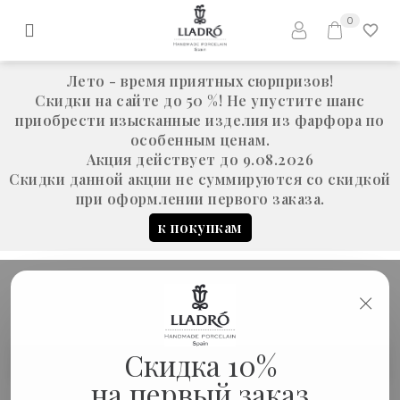
0
Лето - время приятных сюрпризов!
Скидки на сайте до 50 %! Не упустите шанс
приобрести изысканные изделия из фарфора по
особенным ценам.
Акция действует до 9.08.2026
Скидки данной акции не суммируются со скидкой
при оформлении первого заказа.
к покупкам
×
Скульптура "Дарт Вейдер ™"
Скидка 10%
Новинки
(черный матовый)
на первый заказ