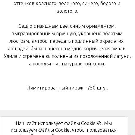
оттенков 
красного
,
зеленого
,
синего
,
белого
и
золотого
.
Седло
с
изящным
цветочным
орнаментом
,
выгравированным
вручную
, 
украшено
золотым 
люстрам
,
а
чтобы
передать
подлинный
окрас
этих
лошадей
,
была
 нанесена 
медно
-
коричневая
эмаль
.
Удила
и
стремена
 выполнены 
из
позолоченной
латуни
, 
а
поводья
-
 из 
натуральной
кожи
.
Л
имитированный тираж - 750 штук
Наш сайт использует файлы Cookie 🍪. Мы
Как купить?
используем файлы Cookie, чтобы пользоваться