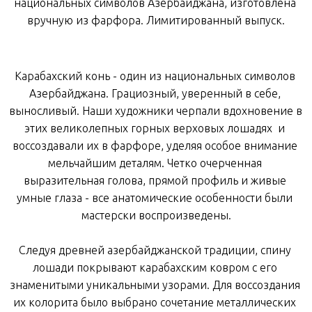
национальных
символов
Азербайджана
,
 изготовлена 
вручную
из
фарфора
. Лимитированный выпуск.
Карабахский
конь
-
один
из
национальных
символов
Азербайджана
.
Грациозный
,
уверенный
 в себе, 
выносливый
.
Наши
художники
черпали
вдохновение
в
этих
великолепных
горных верховых лошадях 
и
воссоздавали
их
в
фарфоре
,
уделяя
особое
внимание
мельчайшим
деталям
.
Четко
очерченная
выразительная
голова
,
прямой
профиль
и
живые
умные
глаза
-
все
анатомические
особенности
были
мастерски
 воспроизведены
.
Следуя
древней
азербайджанской
традиции
, 
спину
лошади
покрывают
карабахским
ковром
с
его
знаменитыми
уникальными
узорами
.
Для
воссоздания
их
колорита
было
выбрано
сочетание
металлических