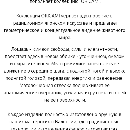
пополняет 
коллекцию 
 ORIGAMI.
Коллекция ORIGAMI
черпает
вдохновение
в
традиционном
японском
искусстве
и
предлагает
геометрическое
и
концептуальное
видение
животного
мира
.
Лошадь - 
символ
свободы
,
силы
и
элегантности
,
предстает
здесь
в
новом
облике
 - 
утонченном
,
смелом
и
выразительном
.
Мы
стремились
запечатлеть
ее
движение
 в 
середине
шага
,
с
поднятой
ногой
и
высоко
поднятой
головой
,
передавая
энергию
и
равновесие
.
Матово
-
черная
отделка
подчеркивает
 ее
анатомические
очертания
,
усиливая
игру
света
и
теней
на
ее
поверхности
.
Каждое
изделие
полностью
 изготовлено 
вручную
в
наших
мастерских
в
Валенсии
,
где
традиционные
технологии
изготовления
фарфора
сочетаются
с 