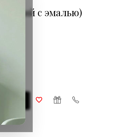
 (синий с эмалью)
о наличии