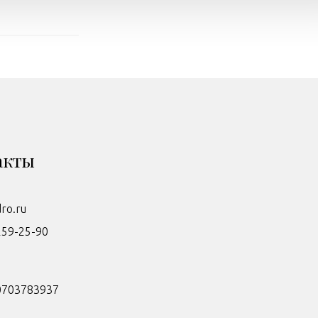
акты
dro.ru
259-25-90
0703783937