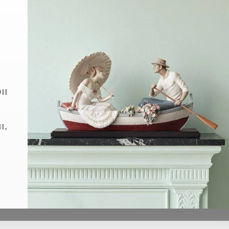
Скульптура "Дракон"
Арт: 1001935
150
синие эмали
ри
Размеры: 70 x 74 см
и,
Цена по запросу
Сделать предзаказ
Сообщить 