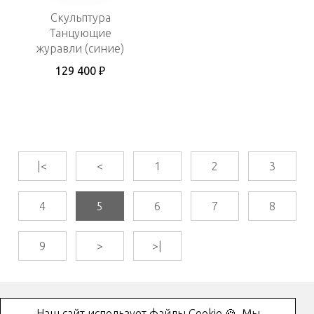
Скульптура
Танцующие
журавли (синие)
129 400 ₽
|<
<
1
2
3
4
5
6
7
8
9
>
>|
Наш сайт использует файлы Cookie 🍪. Мы